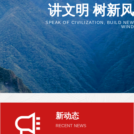
讲文明 树新风
SPEAK OF CIVILIZATION, BUILD NEW
WIND
新动态
RECENT NEWS