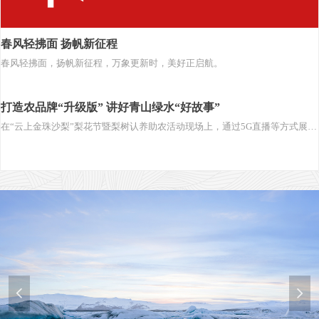
春风轻拂面 扬帆新征程
春风轻拂面，扬帆新征程，万象更新时，美好正启航。
打造农品牌“升级版” 讲好青山绿水“好故事”
在“云上金珠沙梨”梨花节暨梨树认养助农活动现场上，通过5G直播等方式展现
梨花的绽放，让人们足不出户就能欣赏到花开盛景，同时还可以线上认养。
넳
넲